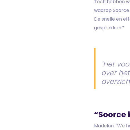
Toch hebben we
waarop Soorce k
De snelle en ef
gesprekken.”
"Het voo
over het 
overzicht
“Soorce b
Madelon: "We h