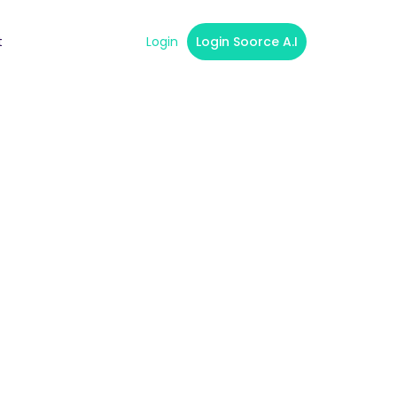
t
Login
Login Soorce A.I