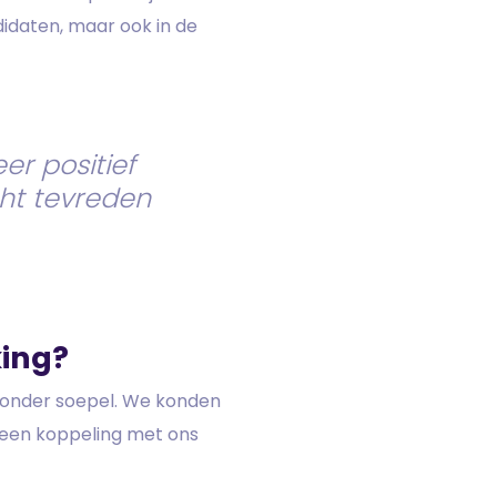
ndidaten, maar ook in de
er positief
cht tevreden
king?
jzonder soepel. We konden
 een koppeling met ons