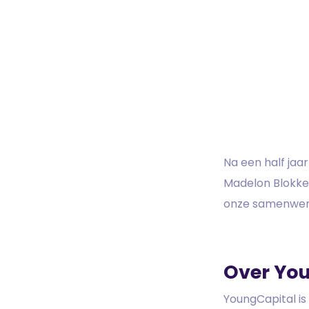
Na een half ja
Madelon Blokker
onze samenwer
Over Yo
YoungCapital is