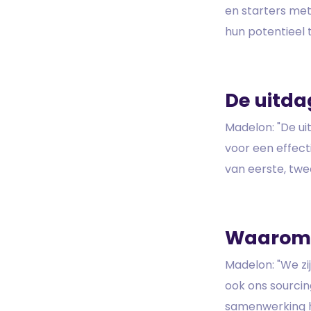
en starters met
hun potentieel 
De uitd
Madelon: "De ui
voor een effect
van eerste, twe
Waarom 
Madelon: "We zi
ook ons sourci
samenwerking h