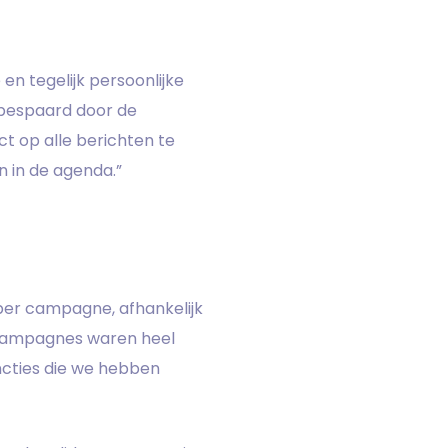
en tegelijk persoonlijke
t bespaard door de
t op alle berichten te
n in de agenda.”
per campagne, afhankelijk
 campagnes waren heel
uncties die we hebben