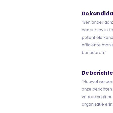
De kandida
“Een ander aanz
een survey in t
potentiële kand
efficiënte mani
benaderen.”
De berich
“Hoewel we een
onze berichten 
voerde vaak nog
organisatie eri