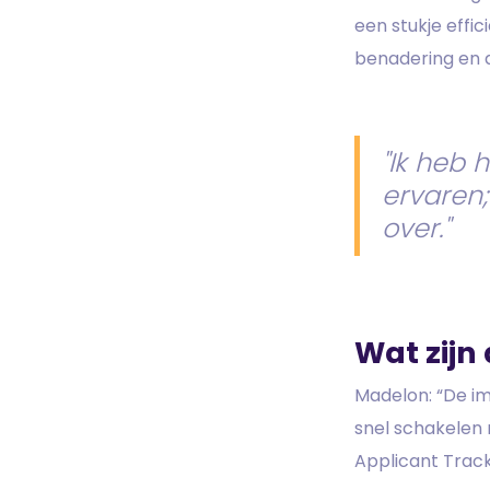
een stukje effic
benadering en d
"Ik heb 
ervaren;
over."
Wat zijn
Madelon: “De i
snel schakelen
Applicant Trac