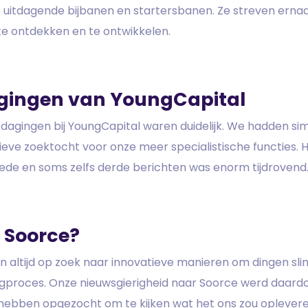
 uitdagende bijbanen en startersbanen. Ze streven ernaa
te ontdekken en te ontwikkelen.
agingen van YoungCapital
tdagingen bij YoungCapital waren duidelijk. We hadden si
ieve zoektocht voor onze meer specialistische functies.
ede en soms zelfs derde berichten was enorm tijdrovend.
Soorce?
jn altijd op zoek naar innovatieve manieren om dingen sli
ngproces. Onze nieuwsgierigheid naar Soorce werd daard
ebben opgezocht om te kijken wat het ons zou oplevere