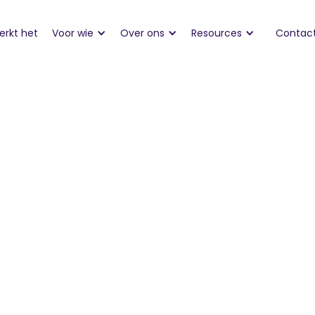
erkt het
Voor wie
Over ons
Resources
Contac